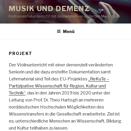
Zum
MUSIK UND DEMENZ
Inhalt
Instrumentalunterricht mit demenziell veränderten Menschen
springen
Menü
PROJEKT
Der Violinunterricht mit einer demenziell veränderten
Seniorin und die dazu erstellte Dokumentation samt
Lehrmaterial sind Teil des EU-Projektes
„ReKuTe –
Partizipative Wissenschaft für Region, Kultur und
Technik“
, das in den Jahren 2019 bis 2020 unter der
Leitung von Prof. Dr. Theo Hartogh an mehreren
norddeutschen Hochschulen Möglichkeiten des
Wissenstransfers in die Gesellschaft erarbeitete. Ziel ist
es, unterschiedliche Menschen an Wissenschaft, Bildung
und Kultur teilhaben zu lassen.